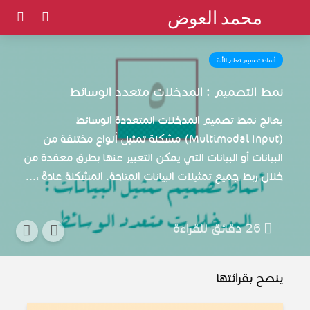
محمد العوض
أنماط تصميم تعلم الألة
نمط التصميم : المدخلات متعدد الوسائط
يعالج نمط تصميم المدخلات المتعددة الوسائط
(Multimodal Input) مشكلة تمثيل أنواع مختلفة من
البيانات أو البيانات التي يمكن التعبير عنها بطرق معقدة من
خلال ربط جميع تمثيلات البيانات المتاحة. المشكلة عادةً ،...
26 دقائق للقراءة
ينصح بقرائتها